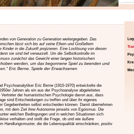
Nav
rden von Generation zu Generation weitergegeben. Das
Log
übe
enschen lässt sich bis auf seine Eltern und Großeltern
Tra
e Kinder in die Zukunft projizieren. Eine Loslösung von diesen
 denn sie sind tief verwurzelt. Um die Selbstkontrolle im
Psy
chen
 muss zunächst das Gewicht einer langen historis
Kre
choben werden, um das begonnene Spiel zu beenden und
en."
Eric Berne, Spiele der Erwachsenen
Med
d Psychoanalytiker Eric Berne (1910-1970) entwickelte die
1950er Jahren als ein aus der Psychoanalyse abgeleitetes
e Vertreter der humanistischen Psychologie davon aus, dass
age sind Entscheidungen zu treffen und über ihr eigenes
ler Gegebenheiten selbst entscheiden können. Damit übernehmen
ben, mit dem Ziel ihrer Autonomie jenseits von Egoismus. Die
 unter welchen Bedingungen und in welchen Situationen sich
ise verhalten und stellt die Frage, ob und wie äußere
m Handlungsmuster, die die Lebensqualität einschränken, positiv