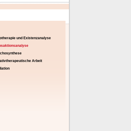
igation
otherapie und Existenzanalyse
rspringen
nsaktionsanalyse
chosynthese
ativtherapeutische Arbeit
iation