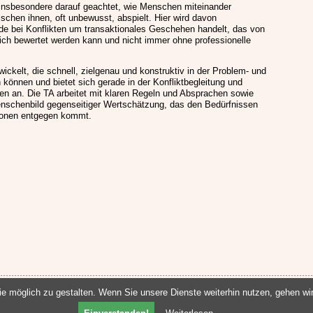
 insbesondere darauf geachtet, wie Menschen miteinander
chen ihnen, oft unbewusst, abspielt. Hier wird davon
e bei Konflikten um transaktionales Geschehen handelt, das von
lich bewertet werden kann und nicht immer ohne professionelle
ickelt, die schnell, zielgenau und konstruktiv in der Problem- und
 können und bietet sich gerade in der Konfliktbegleitung und
en an. Die TA arbeitet mit klaren Regeln und Absprachen sowie
nschenbild gegenseitiger Wertschätzung, das den Bedürfnissen
ersonen entgegen kommt.
 möglich zu gestalten. Wenn Sie unsere Dienste weiterhin nutzen, gehen w
garete Wahlbrink // Tel. 02737 591259 //
info@margarete-wahlbrink.de
//