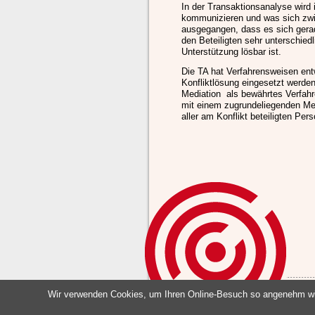
In der Transaktionsanalyse wird
kommunizieren und was sich zwis
ausgegangen, dass es sich gerad
den Beteiligten sehr unterschied
Unterstützung lösbar ist.
Die TA hat Verfahrensweisen entw
Konfliktlösung eingesetzt werden
Mediation als bewährtes Verfahr
mit einem zugrundeliegenden Me
aller am Konflikt beteiligten P
Wir verwenden Cookies, um Ihren Online-Besuch so angenehm wie
Mar