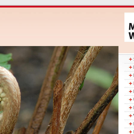
Navig
übers